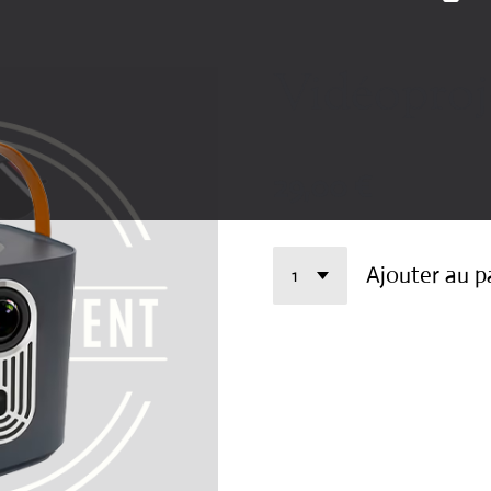
Vidéoproj
29,00 €
Ajouter au p