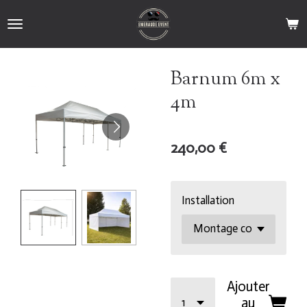
Passer
au
contenu
principal
Barnum 6m x
4m
240,00 €
Installation
Ajouter
au