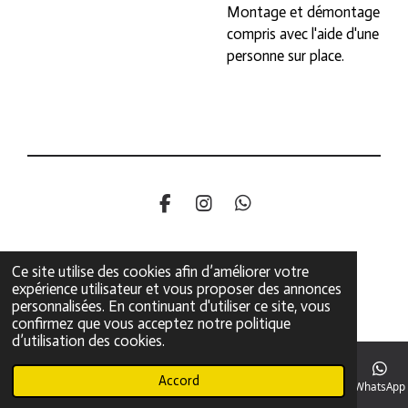
Montage et démontage
compris avec l'aide d'une
personne sur place.
F
I
W
a
n
h
c
s
a
e
t
t
Ce site utilise des cookies afin d’améliorer votre
b
a
s
expérience utilisateur et vous proposer des annonces
o
g
A
personnalisées. En continuant d'utiliser ce site, vous
o
r
p
confirmez que vous acceptez notre politique
k
a
p
d’utilisation des cookies.
m
Accord
E-mail
Téléphone
Instagram
WhatsApp