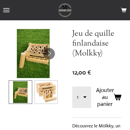
Passer
au
contenu
principal
Jeu de quille
finlandaise
(Molkky)
12,00 €
Ajouter
au
panier
Découvrez le Mölkky, un