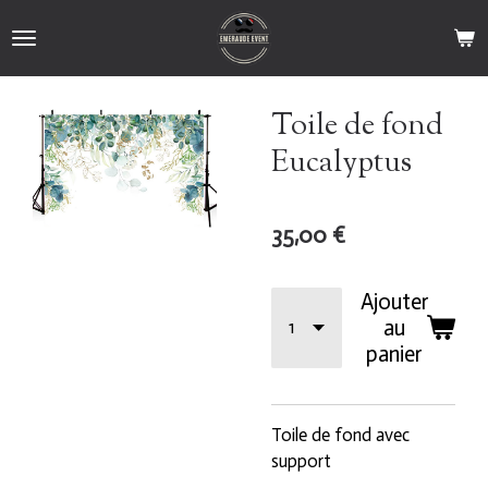
Passer
au
contenu
principal
Toile de fond
Eucalyptus
35,00 €
Ajouter
au
panier
Toile de fond avec
support